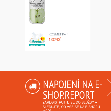
KOSMETIKA 4
1 089 KČ
NAPOJENÍ NA E-
SHOP.REPORT
ZAREGISTRUJTE SE DO SLUŽBY A
SLEDUJTE, CO VŠE SE NA E-SHOPU