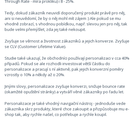
Through Rate - míra prokliku) i 8 - 25%.
Tedy, dokud zákazník neuvidí doporučený produkt právě pro něj,
ani si neuvědomí, že by o něj mohl mít zájem :) Ale pokud se mu
vhodně zobrazí, s vhodnou pobídkou, např. slevou jen pro něj, tak
bude velmi přemýšlet, zda jej také nekoupit.
Zvyšuje se věrnost a životnost zákazníků a jejich konverze. Zvyšuje
se CLV (Customer Lifetime Value).
Studie také ukazují, že obchodníci používají personalizaci v cca 40%
případů. Pokud se ale rozhodli investovat větší částku do
personalizace a pracují s ní aktivně, pak jejich konverzní poměry
vzrostly o 10% a někdy až o 20%.
Jinými slovy, personalizace zvyšuje konverzi, snižuje bounce rate
(okamžité opuštění stránky) a vytváří věné zákazníky po řadu let.
Personalizace je také vhodný navigační nástroj - jednoduše vede
zákazníka skrz produkty, které chce zakoupit a přizpůsobuje mu e-
shop tak, aby rychle našel, co potřebuje a rychle koupil.