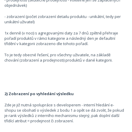
- prodejnosti (skutečně prodejnosti - volitelně jen se zaplacených
objednávek)
- zobrazení (počet zobrazení detailu produktu - unikátní, tedy per
unikátní uživatel)
1x denně (v noci) s agregovanými daty za 7 dnů zpětně přehraje
pořadí produktů v rámci kategorie a následný den je defaultní
třídění v kategorii zobrazeno dle tohoto pořadí.
To je tedy obecné řešení, pro všechny uživatele, na základě
chování (zobrazení a prodejnosti) produktů v dané kategorii.
2) Zobrazení po vyhledání výsledku
Zde je již nutná spolupráce s developerem - interní hledání e-
shopu se obohatí o výsledek z bodu 1 a opět se dá zvolit, že pokud
je rank výsledků z interního mechanismu stejný, pak doplní další
třídící atribut = prodejnost či zobrazení.