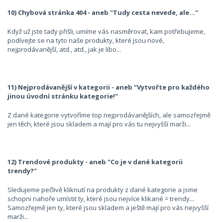
10) Chybová stránka 404 - aneb "Tudy cesta nevede, ale..."
Když už jste tady přišli, umíme vás nasměrovat, kam potřebujeme,
podívejte se na tyto naše produkty, které jsou nové,
nejprodávanější, atd., atd., jak je libo...
11) Nejprodávanější v kategorii - aneb "Vytvořte pro každého
jinou úvodní stránku kategorie!"
Z dané kategorie vytvoříme top nejprodávanějších, ale samozřejmě
jen těch, které jsou skladem a mají pro vás tu nejvyšší marži...
12) Trendové produkty - aneb "Co je v dané kategorii
trendy?"
Sledujeme pečlivě kliknutí na produkty z dané kategorie a jsme
schopni nahoře umístit ty, které jsou nejvíce klikané = trendy...
Samozřejmě jen ty, které jsou skladem a ještě mají pro vás nejvyšší
marži...