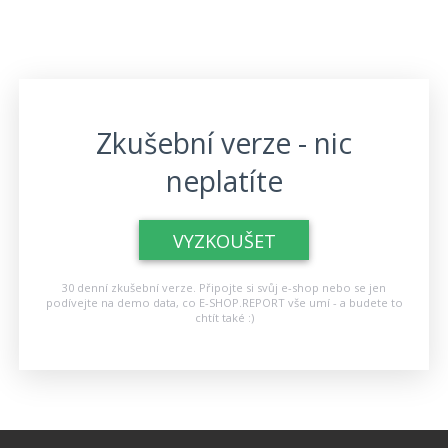
Zkušební verze - nic
neplatíte
VYZKOUŠET
30 denní zkušební verze. Připojte si svůj e-shop nebo se jen
podívejte na demo data, co E-SHOP.REPORT vše umí - a budete to
chtít také :)