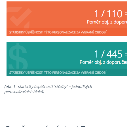
(obr. 1 - statistiky úspěšnosti "střelby" = jednotlivých
perosnalizačních bloků)