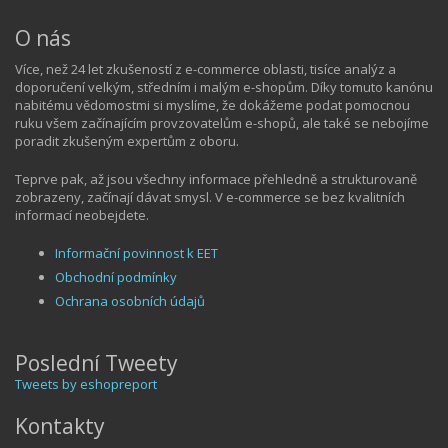
O nás
Více, než 24 let zkušeností z e-commerce oblasti, tisíce analýz a
doporučení velkým, středním i malým e-shopům. Díky tomuto kanónu
nabitému vědomostmi si myslíme, že dokážeme podat pomocnou
ruku všem začínajícím provzovatelům e-shopů, ale také se nebojíme
poradit zkušeným expertům z oboru.
Teprve pak, až jsou všechny informace přehledně a strukturovaně
zobrazeny, začínají dávat smysl. V e-commerce se bez kvalitních
informací neobejdete.
Informační povinnost k EET
Obchodní podmínky
Ochrana osobních údajů
Poslední Tweety
Tweets by eshopreport
Kontakty