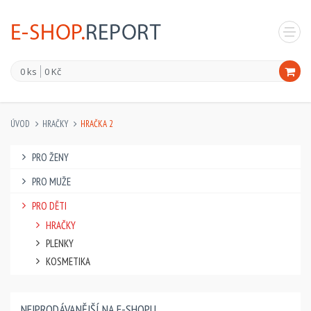
0 ks
0 Kč
ÚVOD
HRAČKY
HRAČKA 2
PRO ŽENY
PRO MUŽE
PRO DĚTI
HRAČKY
PLENKY
KOSMETIKA
NEJPRODÁVANĚJŠÍ NA E-SHOPU