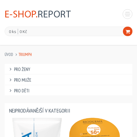
0 ks
0 Kč
ÚVOD
TRIUMPH
PRO ŽENY
PRO MUŽE
PRO DĚTI
NEJPRODÁVANĚJŠÍ V KATEGORII