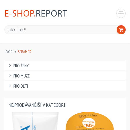
0 ks
0 Kč
ÚVOD
SEBAMED
PRO ŽENY
PRO MUŽE
PRO DĚTI
NEJPRODÁVANĚJŠÍ V KATEGORII