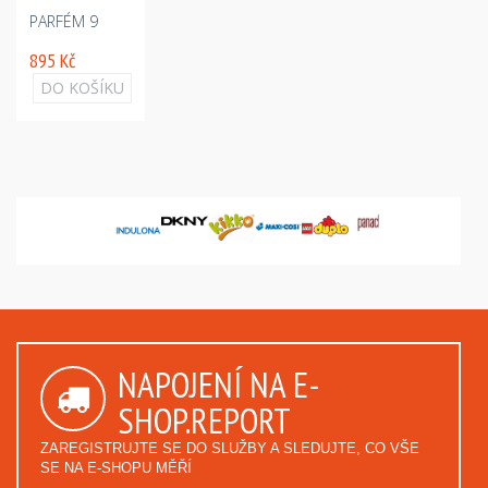
PARFÉM 9
895 Kč
DO KOŠÍKU
NAPOJENÍ NA E-
SHOP.REPORT
ZAREGISTRUJTE SE DO SLUŽBY A SLEDUJTE, CO VŠE
SE NA E-SHOPU MĚŘÍ