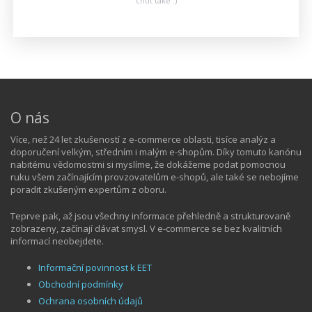
chtít také :)
O nás
Více, než 24 let zkušeností z e-commerce oblasti, tisíce analýz a
doporučení velkým, středním i malým e-shopům. Díky tomuto kanónu
nabitému vědomostmi si myslíme, že dokážeme podat pomocnou
ruku všem začínajícím provzovatelům e-shopů, ale také se nebojíme
poradit zkušeným expertům z oboru.
Teprve pak, až jsou všechny informace přehledně a strukturovaně
zobrazeny, začínají dávat smysl. V e-commerce se bez kvalitních
informací neobejdete.
Informační povinnost k EET
Obchodní podmínky
Ochrana osobních údajů