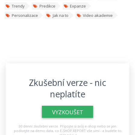
Trendy
Predikce
Expanze
Personalizace
Jak na to
Video akademie
Zkušební verze - nic
neplatíte
VYZKOUŠET
30 denní zkušební verze. Připojte si svůj e-shop nebo se jen
podívejte na demo data, co E-SHOP.REPORT vše umí - a budete to